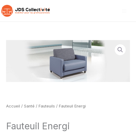
Aller
au
contenu
Accueil
/
Santé
/
Fauteuils
/ Fauteuil Energi
Fauteuil Energi