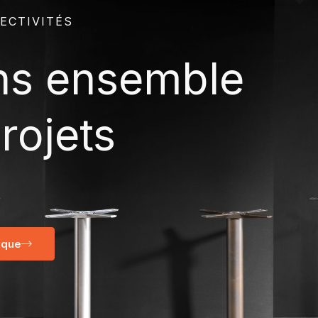
ECTIVITÉS
ns ensemble
rojets
ique