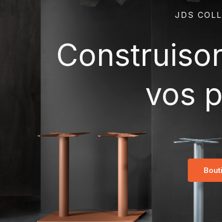
JDS COLL
Construiso
vos p
Bout